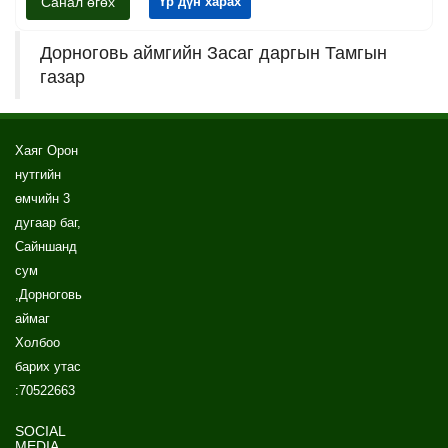
Санал өгөх
Үр дүн харах
Дорноговь аймгийн Засаг даргын Тамгын
газар
Хаяг Орон
нутгийн
өмчийн 3
дугаар баг,
Сайншанд
сум
,Дорноговь
аймаг
Холбоо
барих утас
:70522663
SOCIAL
MEDIA