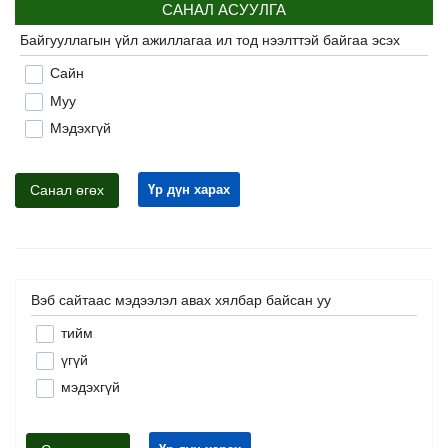
САНАЛ АСУУЛГА
Байгууллагын үйл ажиллагаа ил тод нээлттэй байгаа эсэх
Сайн
Муу
Мэдэхгүй
Санал өгөх
Үр дүн харах
Вэб сайтаас мэдээлэл авах хялбар байсан уу
тийм
үгүй
мэдэхгүй