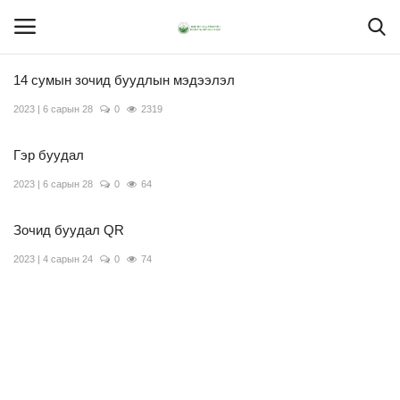
14 сумын зочид буудлын мэдээлэл
2023 | 6 сарын 28
0
2319
Нүүр
Гэр буудал
Үйлчилгээ:
2023 | 6 сарын 28
0
64
Шилэн данс
Зочид буудал QR
2023 | 4 сарын 24
0
74
ХОЛБОО БАРИХ