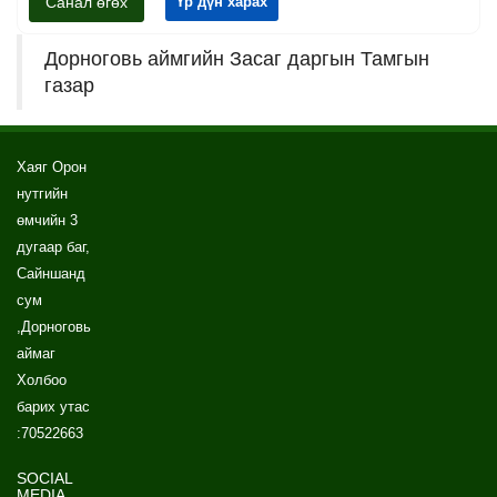
Санал өгөх
Үр дүн харах
Дорноговь аймгийн Засаг даргын Тамгын
газар
Хаяг Орон
нутгийн
өмчийн 3
дугаар баг,
Сайншанд
сум
,Дорноговь
аймаг
Холбоо
барих утас
:70522663
SOCIAL
MEDIA