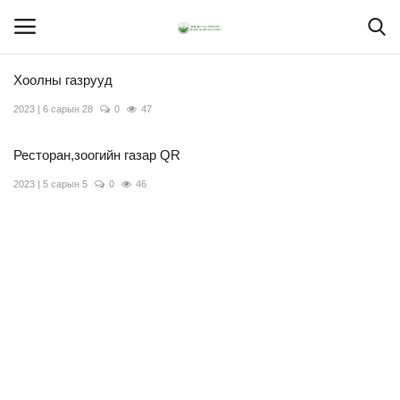
Хоолны газрууд
2023 | 6 сарын 28
0
47
Нүүр
Ресторан,зоогийн газар QR
Үйлчилгээ:
2023 | 5 сарын 5
0
46
Шилэн данс
ХОЛБОО БАРИХ