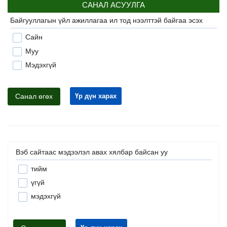
САНАЛ АСУУЛГА
Байгууллагын үйл ажиллагаа ил тод нээлттэй байгаа эсэх
Сайн
Муу
Мэдэхгүй
Санал өгөх
Үр дүн харах
Вэб сайтаас мэдээлэл авах хялбар байсан уу
тийм
үгүй
мэдэхгүй